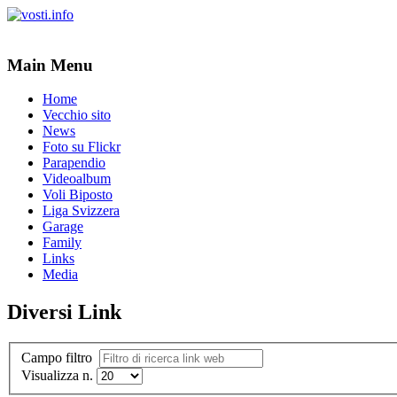
Main Menu
Home
Vecchio sito
News
Foto su Flickr
Parapendio
Videoalbum
Voli Biposto
Liga Svizzera
Garage
Family
Links
Media
Diversi Link
Campo filtro
Visualizza n.